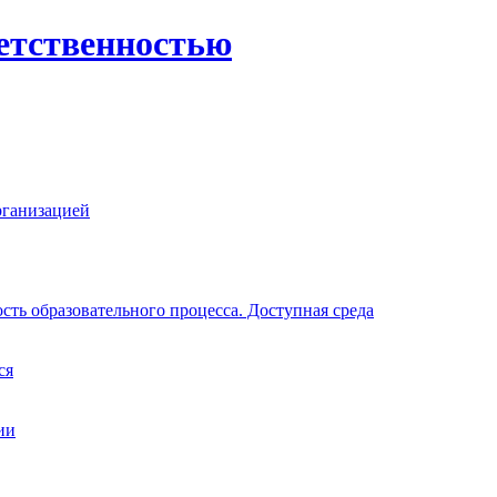
етственностью
рганизацией
ть образовательного процесса. Доступная среда
ся
ии